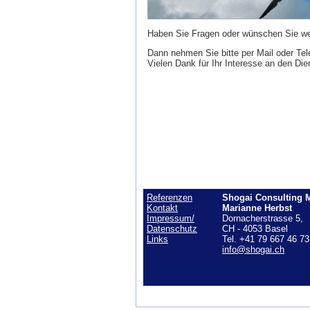
Haben Sie Fragen oder wünschen Sie we
Dann nehmen Sie bitte per Mail oder Tele
Vielen Dank für Ihr Interesse an den Di
Referenzen
Shogai Consulting 
Kontakt
Marianne Herbst
Impressum/
Dornacherstrasse 5,
Datenschutz
CH - 4053 Basel
Links
Tel. +41 79 667 46 73
info@shogai.ch