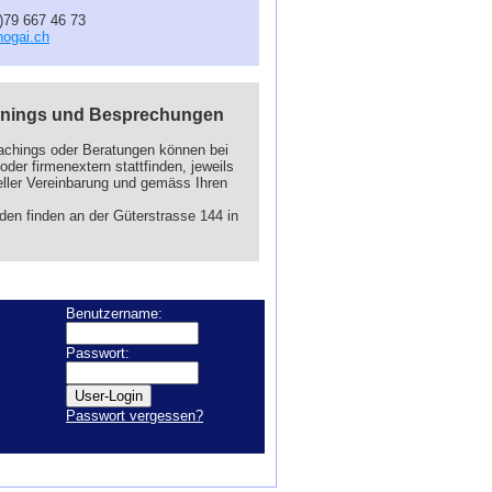
)79 667 46 73
ogai.ch
rainings und Besprechungen
achings oder Beratungen können bei
oder firmenextern stattfinden, jeweils
eller Vereinbarung und gemäss Ihren
den finden an der Güterstrasse 144 in
Benutzername:
Passwort:
Passwort vergessen?