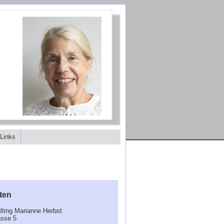
Links
aten
lting Marianne Herbst
asse 5