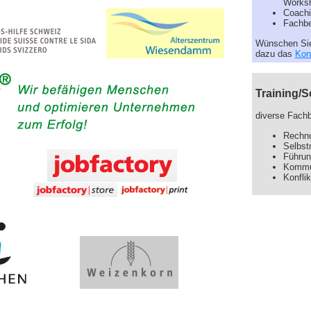
Worksh
Coachi
Fachbe
Wünschen Sie
dazu das
Kon
Training/
diverse Fach
Rechnu
Selbst
Führu
Kommu
Konfl