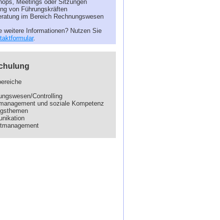
ops, Meetings oder Sitzungen
ng von Führungskräften
ratung im Bereich Rechnungswesen
 weitere Informationen? Nutzen Sie
taktformular
.
Schulung
bereiche
ngswesen/Controlling
management und soziale Kompetenz
ngsthemen
nikation
iktmanagement